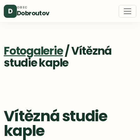
OBEC
D
Dobroutov
Fotogalerie
/ Vítězná
studie kaple
Vítězná studie
kaple