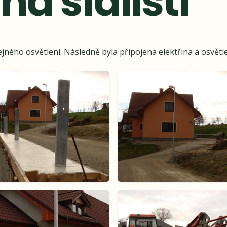
na sídlišti
ého osvětlení. Následně byla připojena elektřina a osvětl