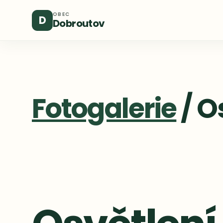
OBEC
D
Dobroutov
Fotogalerie
/ O