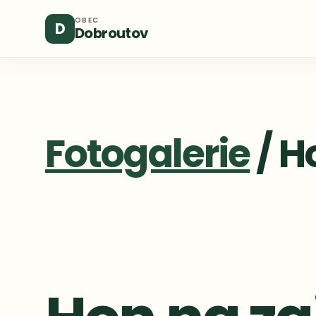
OBEC
D
Dobroutov
Fotogalerie
/ H